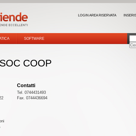
LOGIN AREA RISERVATA
INSERI
ATICA
SOFTWARE
 SOC COOP
Contatti
Tel. 0744431493
22
Fax. 0744436694
oni
a