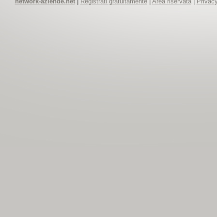
network-aziende.net
|
Registrati gratuitamente
|
Area riservata
|
Privacy